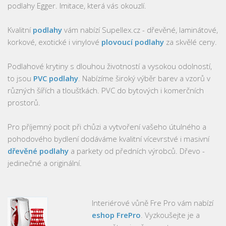
podlahy Egger. Imitace, která vás okouzlí.
Kvalitní
podlahy
vám nabízí Supellex.cz - dřevěné, laminátové,
korkové, exotické i vinylové
plovoucí podlahy
za skvělé ceny.
Podlahové krytiny s dlouhou životností a vysokou odolností,
to jsou
PVC podlahy
. Nabízíme široký výběr barev a vzorů v
různých šířích a tloušťkách. PVC do bytových i komerčních
prostorů.
Pro příjemný pocit při chůzi a vytvoření vašeho útulného a
pohodového bydlení dodáváme kvalitní vícevrstvé i masivní
dřevěné podlahy
a parkety od předních výrobců. Dřevo -
jedinečné a originální.
Interiérové vůně Fre Pro vám nabízí
eshop FrePro
. Vyzkoušejte je a