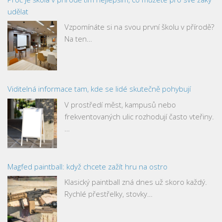
udělat
Vzpomínáte si na svou první školu v přírodě?
Na ten…
Viditelná informace tam, kde se lidé skutečně pohybují
V prostředí měst, kampusů nebo
frekventovaných ulic rozhodují často vteřiny.
…
Magfed paintball: když chcete zažít hru na ostro
Klasický paintball zná dnes už skoro každý.
Rychlé přestřelky, stovky…