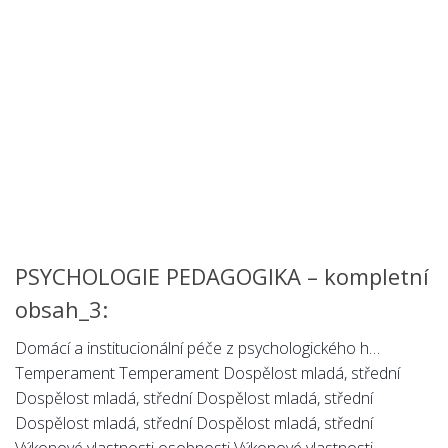
Chemie
Dějepis
Doprava a Logistika
Ekologie
Ekonomie
Fyzika
Informatika
Jazyky
Management
PSYCHOLOGIE PEDAGOGIKA – kompletní
Marketing
obsah_3:
Němčina
Domácí a institucionální péče z psychologického h…
Občanská nauka
Temperament Temperament Dospělost mladá, střední
Dospělost mladá, střední Dospělost mladá, střední
Pedagogika
Dospělost mladá, střední Dospělost mladá, střední
Právo