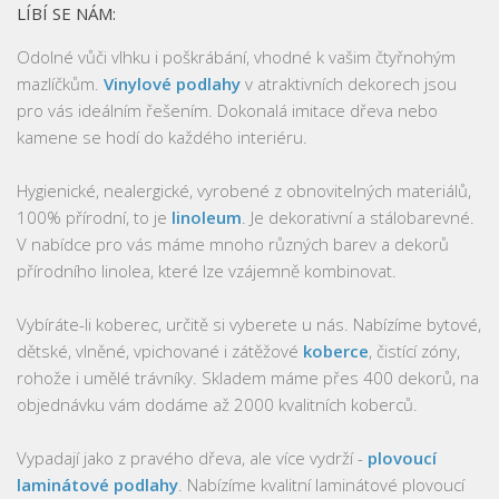
LÍBÍ SE NÁM:
Odolné vůči vlhku i poškrábání, vhodné k vašim čtyřnohým
mazlíčkům.
Vinylové podlahy
v atraktivních dekorech jsou
pro vás ideálním řešením. Dokonalá imitace dřeva nebo
kamene se hodí do každého interiéru.
Hygienické, nealergické, vyrobené z obnovitelných materiálů,
100% přírodní, to je
linoleum
. Je dekorativní a stálobarevné.
V nabídce pro vás máme mnoho různých barev a dekorů
přírodního linolea, které lze vzájemně kombinovat.
Vybíráte-li koberec, určitě si vyberete u nás. Nabízíme bytové,
dětské, vlněné, vpichované i zátěžové
koberce
, čistící zóny,
rohože i umělé trávníky. Skladem máme přes 400 dekorů, na
objednávku vám dodáme až 2000 kvalitních koberců.
Vypadají jako z pravého dřeva, ale více vydrží -
plovoucí
laminátové podlahy
. Nabízíme kvalitní laminátové plovoucí