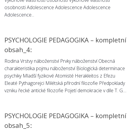
Výkonové vlastnosti osobnosti Výkonové vlastnosti
Psychologie a Sociologie
osobnosti Adolescence Adolescence Adolescence
Adolescence...
Společenské vědy
Technika
Účetnictví
PSYCHOLOGIE PEDAGOGIKA – kompletní
Zdravotnictví
obsah_4:
Zeměpis
Rodina Vrstvy náboženství Prvky náboženství Obecná
Novinky
charakteristika pojmu náboženství Biologická determinace
psychiky Mladší fyzikové Atomisté Herakleitos z Efezu
Eleaté Pythagorejci Milétská přírodní filozofie Předpoklady
vzniku řecké antické filozofie Pojetí demokracie v díle T. G....
PSYCHOLOGIE PEDAGOGIKA – kompletní
obsah_5: