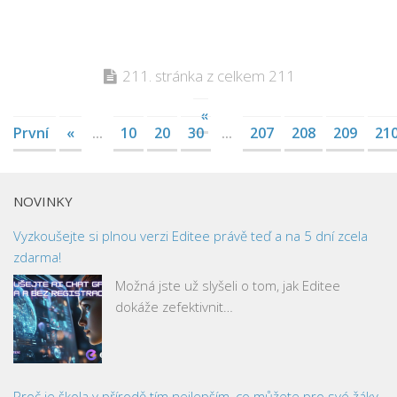
211. stránka z celkem 211
«
První
«
...
10
20
30
...
207
208
209
21
NOVINKY
Vyzkoušejte si plnou verzi Editee právě teď a na 5 dní zcela
zdarma!
Možná jste už slyšeli o tom, jak Editee
dokáže zefektivnit…
Proč je škola v přírodě tím nejlepším, co můžete pro své žáky