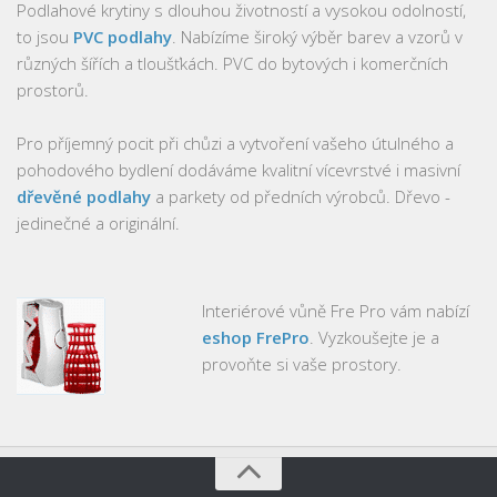
Podlahové krytiny s dlouhou životností a vysokou odolností,
to jsou
PVC podlahy
. Nabízíme široký výběr barev a vzorů v
různých šířích a tloušťkách. PVC do bytových i komerčních
prostorů.
Pro příjemný pocit při chůzi a vytvoření vašeho útulného a
pohodového bydlení dodáváme kvalitní vícevrstvé i masivní
dřevěné podlahy
a parkety od předních výrobců. Dřevo -
jedinečné a originální.
Interiérové vůně Fre Pro vám nabízí
eshop FrePro
. Vyzkoušejte je a
provoňte si vaše prostory.