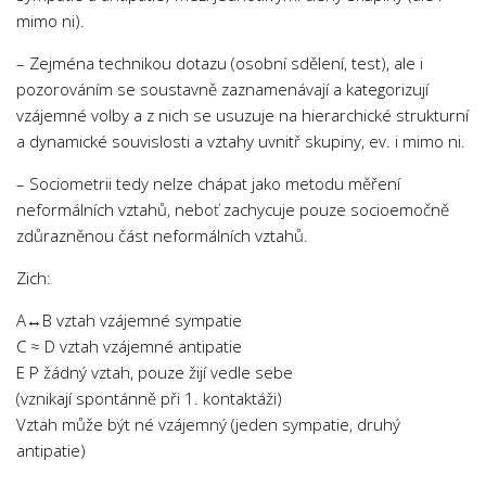
mimo ni).
– Zejména technikou dotazu (osobní sdělení, test), ale i
pozorováním se soustavně zaznamenávají a kategorizují
vzájemné volby a z nich se usuzuje na hierarchické strukturní
a dynamické souvislosti a vztahy uvnitř skupiny, ev. i mimo ni.
– Sociometrii tedy nelze chápat jako metodu měření
neformálních vztahů, neboť zachycuje pouze socioemočně
zdůrazněnou část neformálních vztahů.
Zich:
A↔B vztah vzájemné sympatie
C ≈ D vztah vzájemné antipatie
E P žádný vztah, pouze žijí vedle sebe
(vznikají spontánně při 1. kontaktáži)
Vztah může být né vzájemný (jeden sympatie, druhý
antipatie)