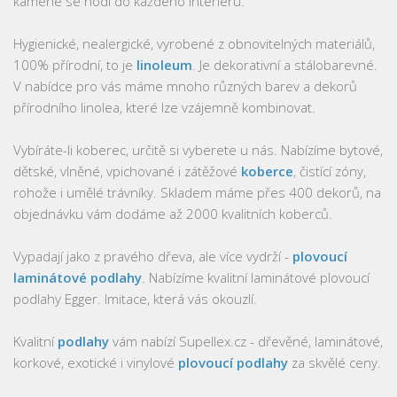
kamene se hodí do každého interiéru.
Hygienické, nealergické, vyrobené z obnovitelných materiálů,
100% přírodní, to je
linoleum
. Je dekorativní a stálobarevné.
V nabídce pro vás máme mnoho různých barev a dekorů
přírodního linolea, které lze vzájemně kombinovat.
Vybíráte-li koberec, určitě si vyberete u nás. Nabízíme bytové,
dětské, vlněné, vpichované i zátěžové
koberce
, čistící zóny,
rohože i umělé trávníky. Skladem máme přes 400 dekorů, na
objednávku vám dodáme až 2000 kvalitních koberců.
Vypadají jako z pravého dřeva, ale více vydrží -
plovoucí
laminátové podlahy
. Nabízíme kvalitní laminátové plovoucí
podlahy Egger. Imitace, která vás okouzlí.
Kvalitní
podlahy
vám nabízí Supellex.cz - dřevěné, laminátové,
korkové, exotické i vinylové
plovoucí podlahy
za skvělé ceny.