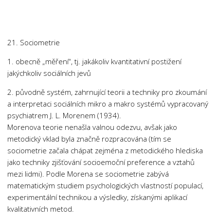
Chemie
Dějepis
Doprava a Logistika
21. Sociometrie
Ekologie
1. obecně „měření“, tj. jakákoliv kvantitativní postižení
Ekonomie
jakýchkoliv sociálních jevů
Fyzika
2. původně systém, zahrnující teorii a techniky pro zkoumání
Informatika
a interpretaci sociálních mikro a makro systémů vypracovaný
Jazyky
psychiatrem J. L. Morenem (1934).
Morenova teorie nenašla valnou odezvu, avšak jako
Management
metodický vklad byla značně rozpracována (tím se
Marketing
sociometrie začala chápat zejména z metodického hlediska
jako techniky zjišťování socioemoční preference a vztahů
Němčina
mezi lidmi). Podle Morena se sociometrie zabývá
Občanská nauka
matematickým studiem psychologických vlastností populací,
Pedagogika
experimentální technikou a výsledky, získanými aplikací
kvalitativních metod.
Právo