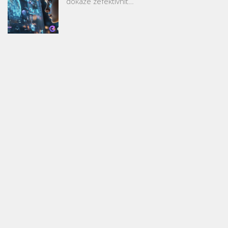
dokáže zefektivnit…