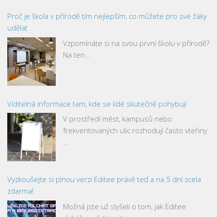
Proč je škola v přírodě tím nejlepším, co můžete pro své žáky
udělat
Vzpomínáte si na svou první školu v přírodě?
Na ten…
Viditelná informace tam, kde se lidé skutečně pohybují
V prostředí měst, kampusů nebo
frekventovaných ulic rozhodují často vteřiny.
…
Vyzkoušejte si plnou verzi Editee právě teď a na 5 dní zcela
zdarma!
Možná jste už slyšeli o tom, jak Editee