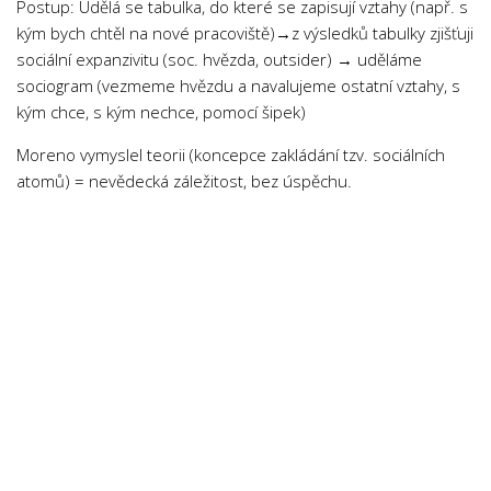
Postup: Udělá se tabulka, do které se zapisují vztahy (např. s
kým bych chtěl na nové pracoviště)→z výsledků tabulky zjišťuji
sociální expanzivitu (soc. hvězda, outsider) → uděláme
sociogram (vezmeme hvězdu a navalujeme ostatní vztahy, s
kým chce, s kým nechce, pomocí šipek)
Moreno vymyslel teorii (koncepce zakládání tzv. sociálních
atomů) = nevědecká záležitost, bez úspěchu.