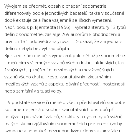
Psychologie a Sociologie
Vývojem se předmět, obsah o chápání sociometrie
diferencovaly podle jednotlivých badatelů, takže v současné
Společenské vědy
době existuje celá řada vzájemně se lišících vymezení.
Technika
Např. pokus p. Bjerstedta (1956) – vybral z literatury 13 typů
definic sociometrie, zaslal je 269 autorům k ohodnocení a
Účetnictví
prvních 131 odpovědí analyzoval ==> ukázal, že ani jedna z
Zdravotnictví
definic nebyla bez výhrad přijata.
Zeměpis
Bjerstedt sám dospěl k vymezení, pole něhož je sociometrie:
– měřením vzájemných vztahů všeho druhu, jak lidských, tak
Novinky
živočišných, tj. měřením mezilidských a meziživočišných
vztahů všeho druhu., resp. kvantitativním zkoumáním
mezilidských vztahů z aspektu dávání přednosti, lhostejnosti
nebo zamítání v situaci volby.
– V podstatě se více či méně u všech představitelů soudobé
sociometrie jedná o soubor kvantitativních postupů při
analýze a poznávání vztahů, struktury a dynamiky převážně
malých skupin zjišťováním socioemočních preferencí (volby
sympatie a antipatie) mezi jednotlivými členy skupiny (ale i