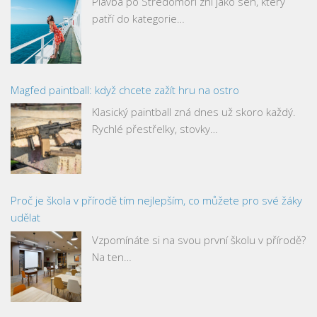
Plavba po Středomoří zní jako sen, který
patří do kategorie…
Magfed paintball: když chcete zažít hru na ostro
Klasický paintball zná dnes už skoro každý.
Rychlé přestřelky, stovky…
Proč je škola v přírodě tím nejlepším, co můžete pro své žáky
udělat
Vzpomínáte si na svou první školu v přírodě?
Na ten…