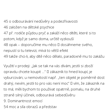
Chemie
Dějepis
Doprava a Logistika
45 o odbourávání nedůvěry a podezřívavosti
Ekologie
46 založen na dětské psychice
47 př. rodiče půjdou pryč a zakáží něco dítěti, které si to
Ekonomie
potom, když je samo doma, určitě vyzkouší
Fyzika
48 opak – doporučíme mu něco  dosáhneme svého,
Informatika
nepustí si tu televizi; mívá to větší efekt
49 takže chci-li, aby dítě něco dělalo, paradoxně mu to zakážu
Jazyky
Management
Využití v prodeji: „Jak se tak na vás dívám, jestli si zboží
opravdu chcete koupit …“  zákazník to hned koupí, je
Marketing
vyburcován; u nemovitostí např. „ten objekt je poměrně dost
Němčina
drahý, nevím, jestli to pro vás není moc“  vím, že zákazník na
to má; měli bychom to používat opatrně, pomalu, na druhé
Občanská nauka
straně silný účinek, odbourává sebedůvěru
Pedagogika
9. Dominantnost emocí
Právo
54 moc a síla obrazů a představ