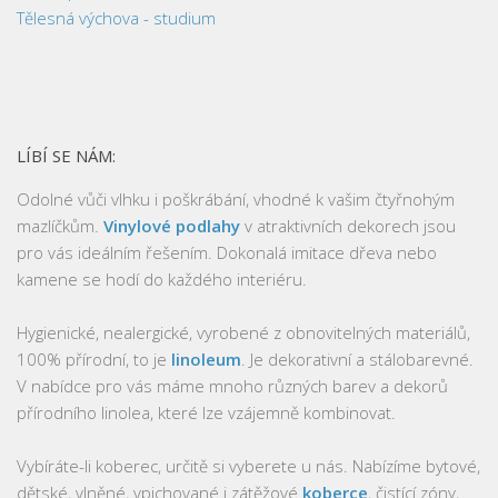
Tělesná výchova - studium
LÍBÍ SE NÁM:
Odolné vůči vlhku i poškrábání, vhodné k vašim čtyřnohým
mazlíčkům.
Vinylové podlahy
v atraktivních dekorech jsou
pro vás ideálním řešením. Dokonalá imitace dřeva nebo
kamene se hodí do každého interiéru.
Hygienické, nealergické, vyrobené z obnovitelných materiálů,
100% přírodní, to je
linoleum
. Je dekorativní a stálobarevné.
V nabídce pro vás máme mnoho různých barev a dekorů
přírodního linolea, které lze vzájemně kombinovat.
Vybíráte-li koberec, určitě si vyberete u nás. Nabízíme bytové,
dětské, vlněné, vpichované i zátěžové
koberce
, čistící zóny,