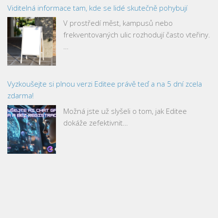
Viditelná informace tam, kde se lidé skutečně pohybují
V prostředí měst, kampusů nebo
frekventovaných ulic rozhodují často vteřiny.
…
Vyzkoušejte si plnou verzi Editee právě teď a na 5 dní zcela
zdarma!
Možná jste už slyšeli o tom, jak Editee
dokáže zefektivnit…