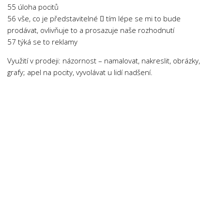
55 úloha pocitů
Psychologie a Sociologie
56 vše, co je představitelné  tím lépe se mi to bude
Společenské vědy
prodávat, ovlivňuje to a prosazuje naše rozhodnutí
Technika
57 týká se to reklamy
Účetnictví
Využití v prodeji: názornost – namalovat, nakreslit, obrázky,
grafy; apel na pocity, vyvolávat u lidí nadšení.
Zdravotnictví
Zeměpis
Novinky