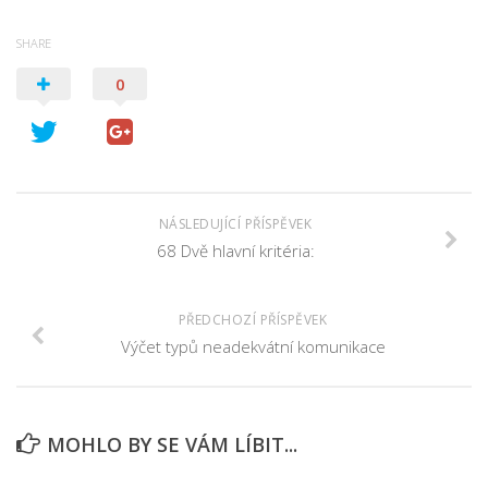
SHARE
0
NÁSLEDUJÍCÍ PŘÍSPĚVEK
68 Dvě hlavní kritéria:
PŘEDCHOZÍ PŘÍSPĚVEK
Výčet typů neadekvátní komunikace
MOHLO BY SE VÁM LÍBIT...