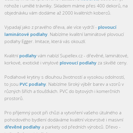
rohože i umělé trávníky. Skladem máme přes 400 dekorů, na
objednávku vám dodáme až 2000 kvalitních koberců.
Vypadají jako z pravého dřeva, ale více vydrží -
plovoucí
laminátové podlahy
. Nabízíme kvalitní laminátové plovoucí
podlahy Egger. Imitace, která vás okouzlí.
Kvalitní
podlahy
vám nabízí Supellex.cz - dřevěné, laminátové,
korkové, exotické i vinylové
plovoucí podlahy
za skvělé ceny.
Podlahové krytiny s dlouhou životností a vysokou odolností,
to jsou
PVC podlahy
. Nabízíme široký výběr barev a vzorů v
různých šířích a tloušťkách. PVC do bytových i komerčních
prostorů.
Pro příjemný pocit při chůzi a vytvoření vašeho útulného a
pohodového bydlení dodáváme kvalitní vícevrstvé i masivní
dřevěné podlahy
a parkety od předních výrobců. Dřevo -