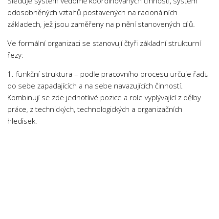
Sleduje systém vědomě koordinovaných činností, systém
odosobněných vztahů postavených na racionálních
základech, jež jsou zaměřeny na plnění stanovených cílů.
Ve formální organizaci se stanovují čtyři základní strukturní
řezy:
1. funkční struktura – podle pracovního procesu určuje řadu
do sebe zapadajících a na sebe navazujících činností.
Kombinují se zde jednotlivé pozice a role vyplývající z dělby
práce, z technických, technologických a organizačních
hledisek.