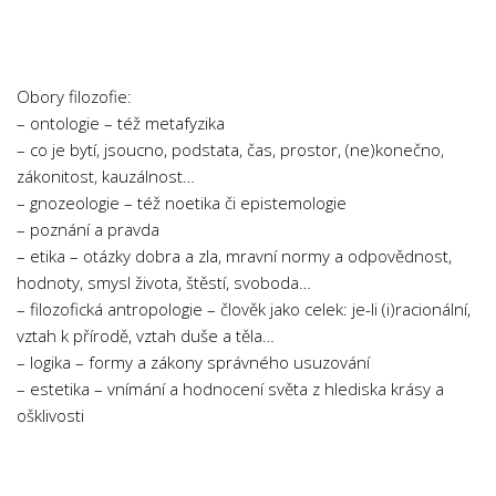
Chemie
Dějepis
Doprava a Logistika
Obory filozofie:
Ekologie
– ontologie – též metafyzika
– co je bytí, jsoucno, podstata, čas, prostor, (ne)konečno,
Ekonomie
zákonitost, kauzálnost…
Fyzika
– gnozeologie – též noetika či epistemologie
Informatika
– poznání a pravda
– etika – otázky dobra a zla, mravní normy a odpovědnost,
Jazyky
hodnoty, smysl života, štěstí, svoboda…
Management
– filozofická antropologie – člověk jako celek: je-li (i)racionální,
Marketing
vztah k přírodě, vztah duše a těla…
– logika – formy a zákony správného usuzování
Němčina
– estetika – vnímání a hodnocení světa z hlediska krásy a
Občanská nauka
ošklivosti
Pedagogika
Právo