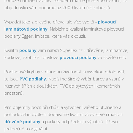
rohože i umělé trávníky. Skladem máme přes 400 dekorů, na
objednávku vám dodáme až 2000 kvalitních koberců.
Vypadají jako z pravého dřeva, ale více vydrží -
plovoucí
laminátové podlahy
. Nabízíme kvalitní laminátové plovoucí
podlahy Egger. Imitace, která vás okouzlí.
Kvalitní
podlahy
vám nabízí Supellex.cz - dřevěné, laminátové,
korkové, exotické i vinylové
plovoucí podlahy
za skvělé ceny.
Podlahové krytiny s dlouhou životností a vysokou odolností,
to jsou
PVC podlahy
. Nabízíme široký výběr barev a vzorů v
různých šířích a tloušťkách. PVC do bytových i komerčních
prostorů.
Pro příjemný pocit při chůzi a vytvoření vašeho útulného a
pohodového bydlení dodáváme kvalitní vícevrstvé i masivní
dřevěné podlahy
a parkety od předních výrobců. Dřevo -
jedinečné a originální.