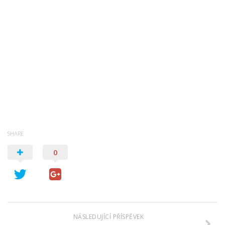
Psychologie a Sociologie
Společenské vědy
Technika
Účetnictví
Zdravotnictví
Zeměpis
Novinky
SHARE
0
NÁSLEDUJÍCÍ PŘÍSPĚVEK