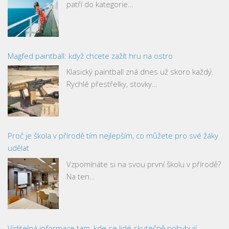
patří do kategorie…
Magfed paintball: když chcete zažít hru na ostro
Klasický paintball zná dnes už skoro každý.
Rychlé přestřelky, stovky…
Proč je škola v přírodě tím nejlepším, co můžete pro své žáky
udělat
Vzpomínáte si na svou první školu v přírodě?
Na ten…
Viditelná informace tam, kde se lidé skutečně pohybují