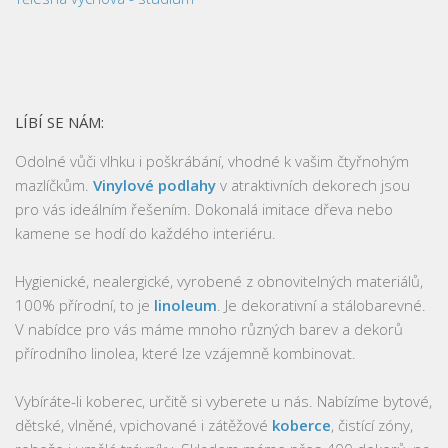
LÍBÍ SE NÁM:
Odolné vůči vlhku i poškrábání, vhodné k vašim čtyřnohým
mazlíčkům.
Vinylové podlahy
v atraktivních dekorech jsou
pro vás ideálním řešením. Dokonalá imitace dřeva nebo
kamene se hodí do každého interiéru.
Hygienické, nealergické, vyrobené z obnovitelných materiálů,
100% přírodní, to je
linoleum
. Je dekorativní a stálobarevné.
V nabídce pro vás máme mnoho různých barev a dekorů
přírodního linolea, které lze vzájemně kombinovat.
Vybíráte-li koberec, určitě si vyberete u nás. Nabízíme bytové,
dětské, vlněné, vpichované i zátěžové
koberce
, čistící zóny,