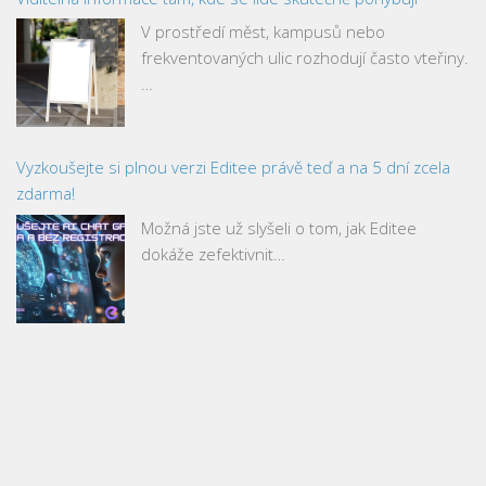
V prostředí měst, kampusů nebo
frekventovaných ulic rozhodují často vteřiny.
…
Vyzkoušejte si plnou verzi Editee právě teď a na 5 dní zcela
zdarma!
Možná jste už slyšeli o tom, jak Editee
dokáže zefektivnit…