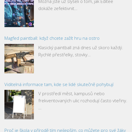
Možná jste už slyšeli o tom, jak Editee
dokáže zefektivnit…
Magfed paintball: když chcete zažít hru na ostro
Klasický paintball zná dnes už skoro každý.
Rychlé přestřelky, stovky…
Viditelná informace tam, kde se lidé skutečně pohybují
V prostředí měst, kampusů nebo
frekventovaných ulic rozhodují často vteřiny.
…
Proč je škola v přírodě tím nejlepším, co můžete pro své žáky