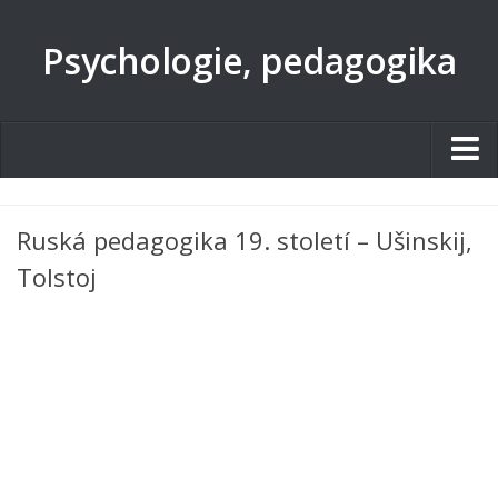
Psychologie, pedagogika
Studentské.cz
Ruská pedagogika 19. století – Ušinskij,
Tematické okruhy
Tolstoj
Angličtina
Art
Biologie
Catering a Gastronomie
Český jazyk
Cestovní ruch