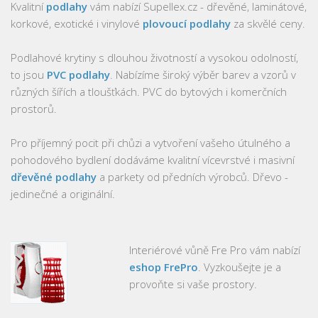
Kvalitní
podlahy
vám nabízí Supellex.cz - dřevěné, laminátové,
korkové, exotické i vinylové
plovoucí podlahy
za skvělé ceny.
Podlahové krytiny s dlouhou životností a vysokou odolností,
to jsou
PVC podlahy
. Nabízíme široký výběr barev a vzorů v
různých šířích a tloušťkách. PVC do bytových i komerčních
prostorů.
Pro příjemný pocit při chůzi a vytvoření vašeho útulného a
pohodového bydlení dodáváme kvalitní vícevrstvé i masivní
dřevěné podlahy
a parkety od předních výrobců. Dřevo -
jedinečné a originální.
Interiérové vůně Fre Pro vám nabízí
eshop FrePro
. Vyzkoušejte je a
provoňte si vaše prostory.