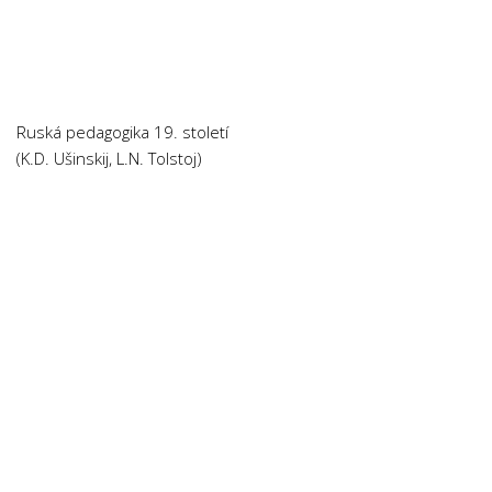
Chemie
Dějepis
Doprava a Logistika
Ekologie
Ruská pedagogika 19. století
Ekonomie
(K.D. Ušinskij, L.N. Tolstoj)
Fyzika
Informatika
Jazyky
Management
Marketing
Němčina
Občanská nauka
Pedagogika
Právo