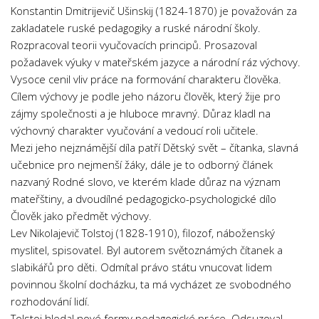
Konstantin Dmitrijevič Ušinskij (1824-1870) je považován za
Psychologie a Sociologie
zakladatele ruské pedagogiky a ruské národní školy.
Společenské vědy
Rozpracoval teorii vyučovacích principů. Prosazoval
Technika
požadavek výuky v mateřském jazyce a národní ráz výchovy.
Vysoce cenil vliv práce na formování charakteru člověka.
Účetnictví
Cílem výchovy je podle jeho názoru člověk, který žije pro
Zdravotnictví
zájmy společnosti a je hluboce mravný. Důraz kladl na
Zeměpis
výchovný charakter vyučování a vedoucí roli učitele.
Mezi jeho nejznámější díla patří Dětský svět – čítanka, slavná
Novinky
učebnice pro nejmenší žáky, dále je to odborný článek
nazvaný Rodné slovo, ve kterém klade důraz na význam
mateřštiny, a dvoudílné pedagogicko-psychologické dílo
Člověk jako předmět výchovy.
Lev Nikolajevič Tolstoj (1828-1910), filozof, náboženský
myslitel, spisovatel. Byl autorem světoznámých čítanek a
slabikářů pro děti. Odmítal právo státu vnucovat lidem
povinnou školní docházku, ta má vycházet ze svobodného
rozhodování lidí.
Tolstoj hledal nové formy pedagogické práce. Odsuzoval