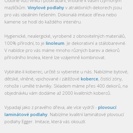
Odolné vůči vlhku i poškrábání, vhodné k vašim čtyřnohým
mazlíčkům.
Vinylové podlahy
v atraktivních dekorech jsou
pro vás ideálním řešením. Dokonalá imitace dřeva nebo
kamene se hodí do každého interiéru.
Hygienické, nealergické, vyrobené z obnovitelných materiálů,
100% přírodní, to je
linoleum
. Je dekorativní a stálobarevné.
V nabídce pro vás máme mnoho různých barev a dekorů
přírodního linolea, které lze vzájemně kombinovat.
Vybíráte-li koberec, určitě si vyberete u nás. Nabízíme bytové,
dětské, vlněné, vpichované i zátěžové
koberce
, čistící zóny,
rohože i umělé trávníky. Skladem máme přes 400 dekorů, na
objednávku vám dodáme až 2000 kvalitních koberců.
Vypadají jako z pravého dřeva, ale více vydrží -
plovoucí
laminátové podlahy
. Nabízíme kvalitní laminátové plovoucí
podlahy Egger. Imitace, která vás okouzlí.