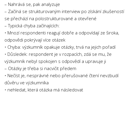
– Nahrává se, pak analyzuje
Psychologie a Sociologie
– Začíná se strukturovaným interview po získání zkušeností
Společenské vědy
se přechází na polostrukturované a otevřené
Technika
– Typická chyba začínajících:
• Mnozí respondenti reagují dobře a odpovídají ze široka,
Účetnictví
odpovědi pokrývají více otázek
Zdravotnictví
• Chyba: výzkumník opakuje otázky, trvá na jejich pořadí
• Důsledek: respondent je v rozpacích, zdá se mu, že
Zeměpis
výzkumník nebyl spokojen s odpovědí a upravuje ji
Novinky
– Otázky je třeba si nacvičit předem
• Nečíst je, nesprávné nebo přerušované čtení nevzbudí
důvěru ve výzkumníka
• nehledat, která otázka má následovat