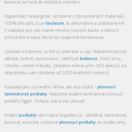
kamene se hodí do každého interiéru.
Hygienické, nealergické, vyrobené z obnovitelných materiálů,
100% přírodní, to je
linoleum
. Je dekorativní a stálobarevné.
V nabídce pro vás máme mnoho různých barev a dekorů
přírodního linolea, které lze vzájemně kombinovat.
Vybíráte-li koberec, určitě si vyberete u nás. Nabízíme bytové,
dětské, vlněné, vpichované i zátěžové
koberce
, čistící zóny,
rohože i umělé trávníky. Skladem máme přes 400 dekorů, na
objednávku vám dodáme až 2000 kvalitních koberců.
Vypadají jako z pravého dřeva, ale více vydrží -
plovoucí
laminátové podlahy
. Nabízíme kvalitní laminátové plovoucí
podlahy Egger. Imitace, která vás okouzlí.
Kvalitní
podlahy
vám nabízí Supellex.cz - dřevěné, laminátové,
korkové, exotické i vinylové
plovoucí podlahy
za skvělé ceny.