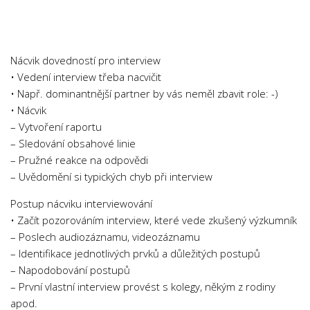
Chemie
Dějepis
Doprava a Logistika
Nácvik dovedností pro interview
Ekologie
• Vedení interview třeba nacvičit
• Např. dominantnější partner by vás neměl zbavit role: -)
Ekonomie
• Nácvik
Fyzika
– Vytvoření raportu
Informatika
– Sledování obsahové linie
– Pružné reakce na odpovědi
Jazyky
– Uvědomění si typických chyb při interview
Management
Postup nácviku interviewování
Marketing
• Začít pozorováním interview, které vede zkušený výzkumník
Němčina
– Poslech audiozáznamu, videozáznamu
– Identifikace jednotlivých prvků a důležitých postupů
Občanská nauka
– Napodobování postupů
Pedagogika
– První vlastní interview provést s kolegy, někým z rodiny
Právo
apod.