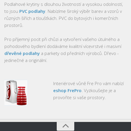
Podlahové krytiny s dlouhou životností a vysokou odolností,
to jsou
PVC podlahy
. Nabízíme široký výběr barev a vzorů v
různých šířích a tloušťkách. PVC do bytových i komerčních
prostorů.
Pro příjemný pocit při chůzi a vytvoření vašeho útulného a
pohodového bydlení dodáváme kvalitní vícevrstvé i masivní
dřevěné podlahy
a parkety od předních výrobců. Dřevo -
jedinečné a originální.
Interiérové vůně Fre Pro vám nabízí
eshop FrePro
. Vyzkoušejte je a
provoňte si vaše prostory.