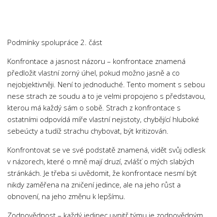
Chemie
Dějepis
Doprava a Logistika
Podmínky spolupráce 2. část
Ekologie
Konfrontace a jasnost názoru – konfrontace znamená
Ekonomie
předložit vlastní zorný úhel, pokud možno jasně a co
Fyzika
nejobjektivněji. Není to jednoduché. Tento moment s sebou
nese strach ze soudu a to je velmi propojeno s představou,
Informatika
kterou má každý sám o sobě. Strach z konfrontace s
Jazyky
ostatními odpovídá míře vlastní nejistoty, chybějící hluboké
Management
sebeúcty a tudíž strachu chybovat, být kritizován.
Marketing
Konfrontovat se ve své podstatě znamená, vidět svůj odlesk
v názorech, které o mně mají druzí, zvlášť o mých slabých
Němčina
stránkách. Je třeba si uvědomit, že konfrontace nesmí být
Občanská nauka
nikdy zaměřena na zničení jedince, ale na jeho růst a
Pedagogika
obnovení, na jeho změnu k lepšímu.
Právo
Zodpovědnost – každý jedinec uvnitř týmu je zodpovědným