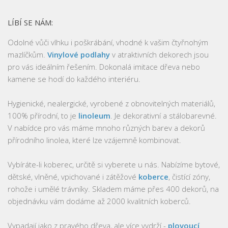
LÍBÍ SE NÁM:
Odolné vůči vlhku i poškrábání, vhodné k vašim čtyřnohým
mazlíčkům.
Vinylové podlahy
v atraktivních dekorech jsou
pro vás ideálním řešením. Dokonalá imitace dřeva nebo
kamene se hodí do každého interiéru.
Hygienické, nealergické, vyrobené z obnovitelných materiálů,
100% přírodní, to je
linoleum
. Je dekorativní a stálobarevné.
V nabídce pro vás máme mnoho různých barev a dekorů
přírodního linolea, které lze vzájemně kombinovat.
Vybíráte-li koberec, určitě si vyberete u nás. Nabízíme bytové,
dětské, vlněné, vpichované i zátěžové
koberce
, čistící zóny,
rohože i umělé trávníky. Skladem máme přes 400 dekorů, na
objednávku vám dodáme až 2000 kvalitních koberců.
Vypadají jako z pravého dřeva, ale více vydrží -
plovoucí