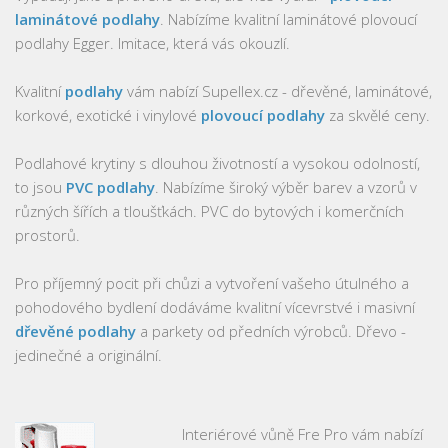
laminátové podlahy
. Nabízíme kvalitní laminátové plovoucí
podlahy Egger. Imitace, která vás okouzlí.
Kvalitní
podlahy
vám nabízí Supellex.cz - dřevěné, laminátové,
korkové, exotické i vinylové
plovoucí podlahy
za skvělé ceny.
Podlahové krytiny s dlouhou životností a vysokou odolností,
to jsou
PVC podlahy
. Nabízíme široký výběr barev a vzorů v
různých šířích a tloušťkách. PVC do bytových i komerčních
prostorů.
Pro příjemný pocit při chůzi a vytvoření vašeho útulného a
pohodového bydlení dodáváme kvalitní vícevrstvé i masivní
dřevěné podlahy
a parkety od předních výrobců. Dřevo -
jedinečné a originální.
Interiérové vůně Fre Pro vám nabízí