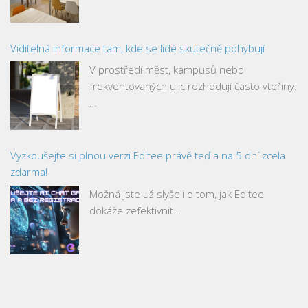
Viditelná informace tam, kde se lidé skutečně pohybují
V prostředí měst, kampusů nebo
frekventovaných ulic rozhodují často vteřiny.
…
Vyzkoušejte si plnou verzi Editee právě teď a na 5 dní zcela
zdarma!
Možná jste už slyšeli o tom, jak Editee
dokáže zefektivnit…