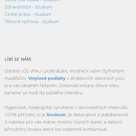
Zdravotnictví - studium
České právo - studium
Tělesná výchova - studium
LÍBÍ SE NÁM:
Odolné vůči vlhku i poškrábání, vhodné k vašim čtyřnohým
mazlíčkům.
Vinylové podlahy
v atraktivních dekorech jsou
pro vás ideálním řešením. Dokonalá imitace dřeva nebo
kamene se hodí do každého interiéru.
Hygienické, nealergické, vyrobené z obnovitelných materiálů,
100% přírodní, to je
linoleum
. Je dekorativní a stálobarevné.
V nabídce pro vás máme mnoho různých barev a dekorů
přírodního linolea, které lze vzájemně kombinovat.