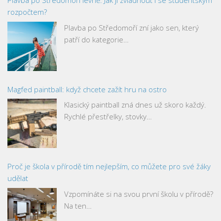
Plavba po Středomoří levně: Jak ji zvládnout i se studentským
rozpočtem?
Plavba po Středomoří zní jako sen, který
patří do kategorie…
Magfed paintball: když chcete zažít hru na ostro
Klasický paintball zná dnes už skoro každý.
Rychlé přestřelky, stovky…
Proč je škola v přírodě tím nejlepším, co můžete pro své žáky
udělat
Vzpomínáte si na svou první školu v přírodě?
Na ten…