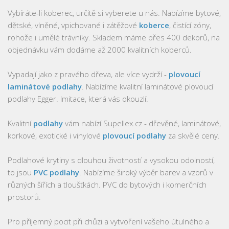
Vybíráte-li koberec, určitě si vyberete u nás. Nabízíme bytové,
dětské, vlněné, vpichované i zátěžové
koberce
, čistící zóny,
rohože i umělé trávníky. Skladem máme přes 400 dekorů, na
objednávku vám dodáme až 2000 kvalitních koberců.
Vypadají jako z pravého dřeva, ale více vydrží -
plovoucí
laminátové podlahy
. Nabízíme kvalitní laminátové plovoucí
podlahy Egger. Imitace, která vás okouzlí.
Kvalitní
podlahy
vám nabízí Supellex.cz - dřevěné, laminátové,
korkové, exotické i vinylové
plovoucí podlahy
za skvělé ceny.
Podlahové krytiny s dlouhou životností a vysokou odolností,
to jsou
PVC podlahy
. Nabízíme široký výběr barev a vzorů v
různých šířích a tloušťkách. PVC do bytových i komerčních
prostorů.
Pro příjemný pocit při chůzi a vytvoření vašeho útulného a