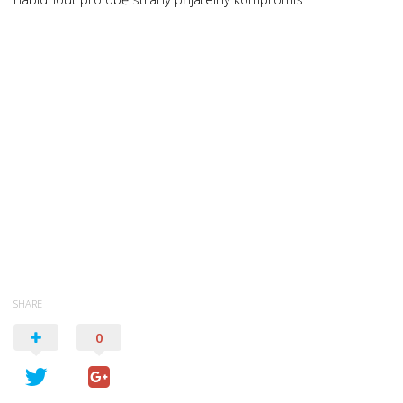
Psychologie a Sociologie
Společenské vědy
Technika
Účetnictví
Zdravotnictví
Zeměpis
Novinky
SHARE
0