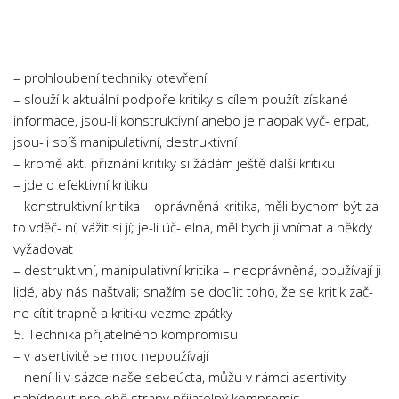
Chemie
Dějepis
Doprava a Logistika
– prohloubení techniky otevření
Ekologie
– slouží k aktuální podpoře kritiky s cílem použít získané
informace, jsou-li konstruktivní anebo je naopak vyč- erpat,
Ekonomie
jsou-li spíš manipulativní, destruktivní
Fyzika
– kromě akt. přiznání kritiky si žádám ještě další kritiku
Informatika
– jde o efektivní kritiku
– konstruktivní kritika – oprávněná kritika, měli bychom být za
Jazyky
to vděč- ní, vážit si jí; je-li úč- elná, měl bych ji vnímat a někdy
Management
vyžadovat
Marketing
– destruktivní, manipulativní kritika – neoprávněná, používají ji
lidé, aby nás naštvali; snažím se docílit toho, že se kritik zač-
Němčina
ne cítit trapně a kritiku vezme zpátky
Občanská nauka
5. Technika přijatelného kompromisu
– v asertivitě se moc nepoužívají
Pedagogika
– není-li v sázce naše sebeúcta, můžu v rámci asertivity
Právo
nabídnout pro obě strany přijatelný kompromis