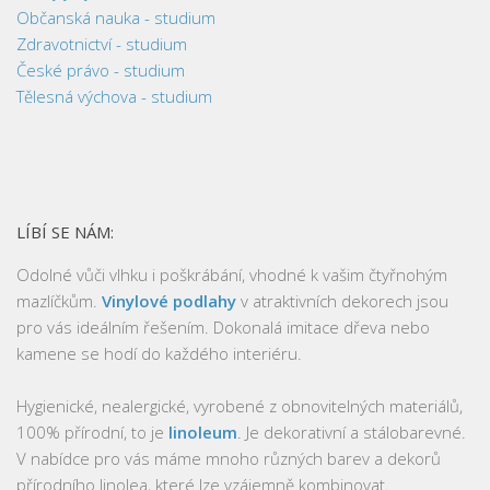
Občanská nauka - studium
Zdravotnictví - studium
České právo - studium
Tělesná výchova - studium
LÍBÍ SE NÁM:
Odolné vůči vlhku i poškrábání, vhodné k vašim čtyřnohým
mazlíčkům.
Vinylové podlahy
v atraktivních dekorech jsou
pro vás ideálním řešením. Dokonalá imitace dřeva nebo
kamene se hodí do každého interiéru.
Hygienické, nealergické, vyrobené z obnovitelných materiálů,
100% přírodní, to je
linoleum
. Je dekorativní a stálobarevné.
V nabídce pro vás máme mnoho různých barev a dekorů
přírodního linolea, které lze vzájemně kombinovat.