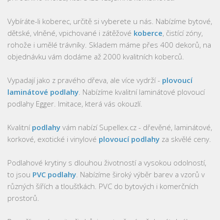
Vybíráte-li koberec, určitě si vyberete u nás. Nabízíme bytové,
dětské, vlněné, vpichované i zátěžové
koberce
, čistící zóny,
rohože i umělé trávníky. Skladem máme přes 400 dekorů, na
objednávku vám dodáme až 2000 kvalitních koberců.
Vypadají jako z pravého dřeva, ale více vydrží -
plovoucí
laminátové podlahy
. Nabízíme kvalitní laminátové plovoucí
podlahy Egger. Imitace, která vás okouzlí.
Kvalitní
podlahy
vám nabízí Supellex.cz - dřevěné, laminátové,
korkové, exotické i vinylové
plovoucí podlahy
za skvělé ceny.
Podlahové krytiny s dlouhou životností a vysokou odolností,
to jsou
PVC podlahy
. Nabízíme široký výběr barev a vzorů v
různých šířích a tloušťkách. PVC do bytových i komerčních
prostorů.