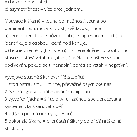
b) bezbrannost oběti
c) asymetričnost = více proti jednomu
Motivace k šikaně – touha po mužnosti, touha po
dominantnosti, motiv krutosti, zvědavost, nuda.
a) teorie identifikace původní oběti s agresorem – dítě se
identifikuje s osobou, která ho šikanuje,
b) teorie přeměny (transferu) – z nenaplněného pozitivního
stavu se stává vztah negativní, člověk chce být ve vztahu
obdivován, pokud se ti nenaplní, obrátí se vztah v negativní.
Vývojové stupně šikanování (5.stupňů)
1.zrod ostrakismu = mírné, převážně psychické násilí
2.fyzická agrese a přitvrzování manipulace
3.vytvoření jádra = šiřitelé „viru“ začnou spolupracovat a
systematicky šikanovat oběť
4.většina přijímá normy agresorů
5.dokonalá šikana = prorůstání šikany do oficiální (školní)
struktury