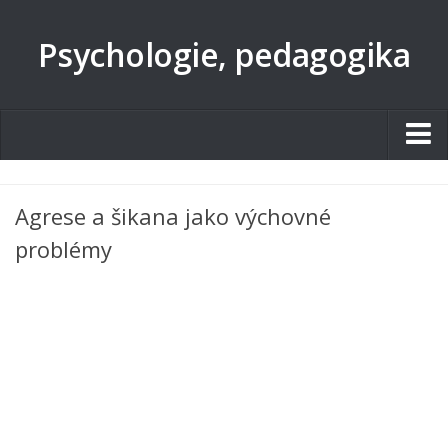
Psychologie, pedagogika
Studentské.cz
Agrese a šikana jako výchovné
Tematické okruhy
problémy
Angličtina
Art
Biologie
Catering a Gastronomie
Český jazyk
Cestovní ruch