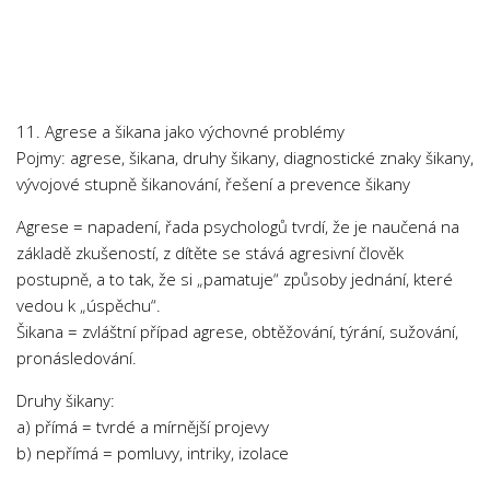
Chemie
Dějepis
Doprava a Logistika
Ekologie
11. Agrese a šikana jako výchovné problémy
Ekonomie
Pojmy: agrese, šikana, druhy šikany, diagnostické znaky šikany,
vývojové stupně šikanování, řešení a prevence šikany
Fyzika
Informatika
Agrese = napadení, řada psychologů tvrdí, že je naučená na
základě zkušeností, z dítěte se stává agresivní člověk
Jazyky
postupně, a to tak, že si „pamatuje“ způsoby jednání, které
Management
vedou k „úspěchu“.
Marketing
Šikana = zvláštní případ agrese, obtěžování, týrání, sužování,
pronásledování.
Němčina
Druhy šikany:
Občanská nauka
a) přímá = tvrdé a mírnější projevy
Pedagogika
b) nepřímá = pomluvy, intriky, izolace
Právo