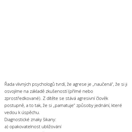
Psychologie a Sociologie
Společenské vědy
Technika
Účetnictví
Zdravotnictví
Zeměpis
Novinky
Řada vlivných psychologů tvrdí, že agrese je „naučená“, že si ji
osvojíme na základě zkušeností (přímé nebo
zprostředkované). Z dítěte se stává agresivní člověk
postupně, a to tak, že si „pamatuje“ způsoby jednání, které
vedou k úspěchu.
Diagnostické znaky šikany:
a) opakovatelnost ubližování