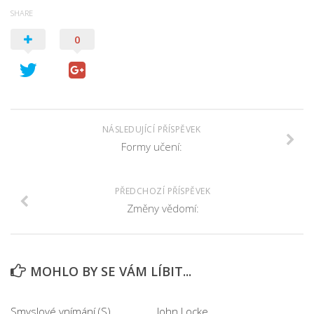
SHARE
0
NÁSLEDUJÍCÍ PŘÍSPĚVEK
Formy učení:
PŘEDCHOZÍ PŘÍSPĚVEK
Změny vědomí:
MOHLO BY SE VÁM LÍBIT...
Smyslové vnímání (S)
John Locke