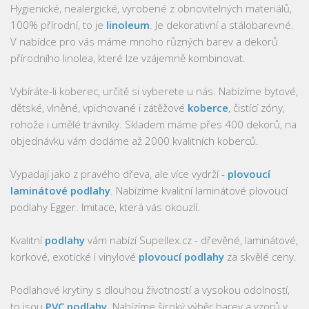
Hygienické, nealergické, vyrobené z obnovitelných materiálů,
100% přírodní, to je
linoleum
. Je dekorativní a stálobarevné.
V nabídce pro vás máme mnoho různých barev a dekorů
přírodního linolea, které lze vzájemně kombinovat.
Vybíráte-li koberec, určitě si vyberete u nás. Nabízíme bytové,
dětské, vlněné, vpichované i zátěžové
koberce
, čistící zóny,
rohože i umělé trávníky. Skladem máme přes 400 dekorů, na
objednávku vám dodáme až 2000 kvalitních koberců.
Vypadají jako z pravého dřeva, ale více vydrží -
plovoucí
laminátové podlahy
. Nabízíme kvalitní laminátové plovoucí
podlahy Egger. Imitace, která vás okouzlí.
Kvalitní
podlahy
vám nabízí Supellex.cz - dřevěné, laminátové,
korkové, exotické i vinylové
plovoucí podlahy
za skvělé ceny.
Podlahové krytiny s dlouhou životností a vysokou odolností,
to jsou
PVC podlahy
. Nabízíme široký výběr barev a vzorů v