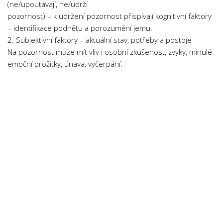
(ne/upoutávají, ne/udrží
Psychologie a Sociologie
pozornost) – k udržení pozornost přispívají kognitivní faktory
Společenské vědy
– identifikace podnětu a porozumění jemu.
2. Subjektivní faktory – aktuální stav, potřeby a postoje
Technika
Na pozornost může mít vliv i osobní zkušenost, zvyky, minulé
Účetnictví
emoční prožitky, únava, vyčerpání.
Zdravotnictví
Zeměpis
Novinky