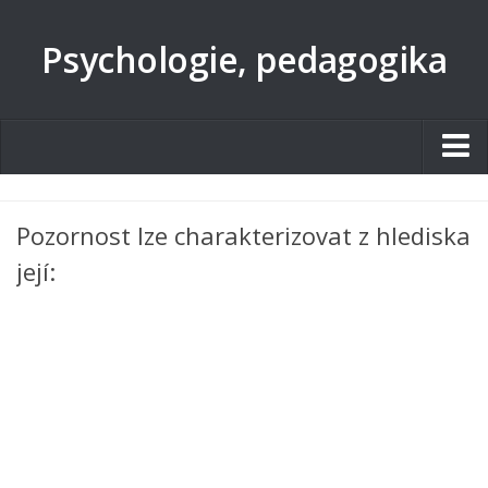
Psychologie, pedagogika
Studentské.cz
Pozornost lze charakterizovat z hlediska
Tematické okruhy
její:
Angličtina
Art
Biologie
Catering a Gastronomie
Český jazyk
Cestovní ruch