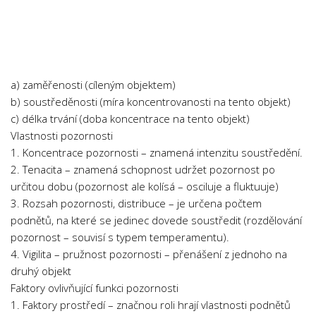
Chemie
Dějepis
Doprava a Logistika
Ekologie
a) zaměřenosti (cíleným objektem)
Ekonomie
b) soustředěnosti (míra koncentrovanosti na tento objekt)
c) délka trvání (doba koncentrace na tento objekt)
Fyzika
Vlastnosti pozornosti
Informatika
1. Koncentrace pozornosti – znamená intenzitu soustředění.
Jazyky
2. Tenacita – znamená schopnost udržet pozornost po
určitou dobu (pozornost ale kolísá – osciluje a fluktuuje)
Management
3. Rozsah pozornosti, distribuce – je určena počtem
Marketing
podnětů, na které se jedinec dovede soustředit (rozdělování
Němčina
pozornost – souvisí s typem temperamentu).
4. Vigilita – pružnost pozornosti – přenášení z jednoho na
Občanská nauka
druhý objekt
Pedagogika
Faktory ovlivňující funkci pozornosti
1. Faktory prostředí – značnou roli hrají vlastnosti podnětů
Právo