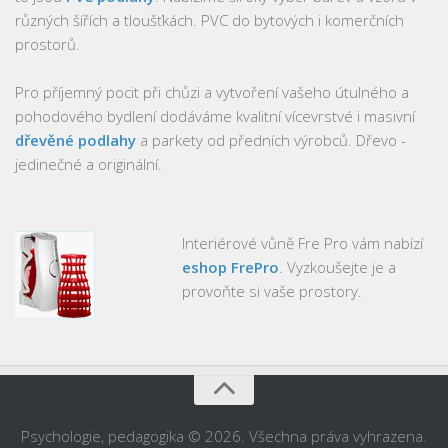
různých šířích a tloušťkách. PVC do bytových i komerčních
prostorů.
Pro příjemný pocit při chůzi a vytvoření vašeho útulného a
pohodového bydlení dodáváme kvalitní vícevrstvé i masivní
dřevěné podlahy
a parkety od předních výrobců. Dřevo -
jedinečné a originální.
Interiérové vůně Fre Pro vám nabízí
eshop FrePro
. Vyzkoušejte je a
provoňte si vaše prostory.
Psychologie, pedagogika © 2026. Všechna práva vyhrazena.