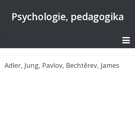
Psychologie, pedagogika
Studentské.cz
Adler, Jung, Pavlov, Bechtěrev, James
Tematické okruhy
Angličtina
Art
Biologie
Catering a Gastronomie
Český jazyk
Cestovní ruch