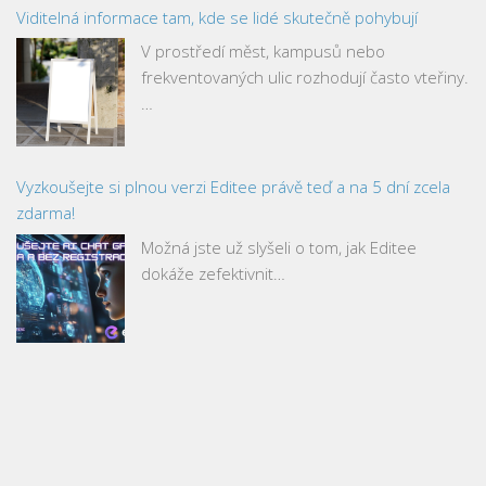
Viditelná informace tam, kde se lidé skutečně pohybují
V prostředí měst, kampusů nebo
frekventovaných ulic rozhodují často vteřiny.
…
Vyzkoušejte si plnou verzi Editee právě teď a na 5 dní zcela
zdarma!
Možná jste už slyšeli o tom, jak Editee
dokáže zefektivnit…