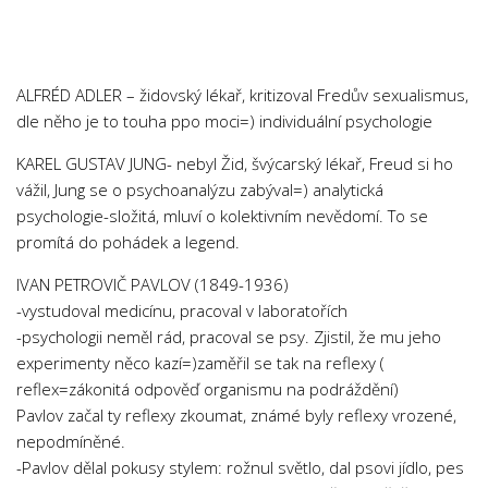
Chemie
Dějepis
Doprava a Logistika
ALFRÉD ADLER – židovský lékař, kritizoval Fredův sexualismus,
Ekologie
dle něho je to touha ppo moci=) individuální psychologie
Ekonomie
KAREL GUSTAV JUNG- nebyl Žid, švýcarský lékař, Freud si ho
Fyzika
vážil, Jung se o psychoanalýzu zabýval=) analytická
psychologie-složitá, mluví o kolektivním nevědomí. To se
Informatika
promítá do pohádek a legend.
Jazyky
IVAN PETROVIČ PAVLOV (1849-1936)
Management
-vystudoval medicínu, pracoval v laboratořích
Marketing
-psychologii neměl rád, pracoval se psy. Zjistil, že mu jeho
experimenty něco kazí=)zaměřil se tak na reflexy (
Němčina
reflex=zákonitá odpověď organismu na podráždění)
Občanská nauka
Pavlov začal ty reflexy zkoumat, známé byly reflexy vrozené,
Pedagogika
nepodmíněné.
-Pavlov dělal pokusy stylem: rožnul světlo, dal psovi jídlo, pes
Právo