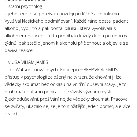
– státní psycholog
– jeho teorie se používala později při léčbě alkoholismu.
Využíval klasického podmiňování. Každé ráno dostal pacient
alkohol, vypil ho a pak dostal pilulku, která vyvolávala s
alkoholem zvracení. To ta probíhalo každý den a po dobu 6
týdnů, pak stačilo jenom k alkoholu přičichnout a objevila se
dávivá reakce.
– v USA VILIAM JAMES
– -dr.Watson- nová psych. Koncepce=BEHAVIORISMUS-
přístup v psychologii založený na tvrzen, že chování j¨lze
vědecky zkoumat bez odkazu na vnitřní duševní stavy. Je to
druh materialismu popírající nezávislý význam mysli.
Zjednodušování, prožívání nejde vědecky zkoumat. Pracoval
se zvířaty, ukázalo se, že je to složitější: jeden pomět, ale více
reakcí..