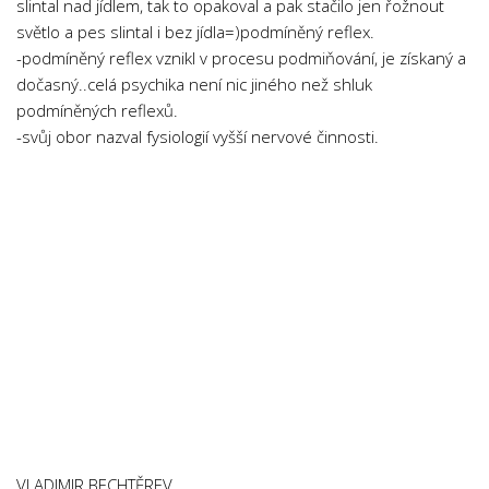
slintal nad jídlem, tak to opakoval a pak stačilo jen řožnout
Psychologie a Sociologie
světlo a pes slintal i bez jídla=)podmíněný reflex.
Společenské vědy
-podmíněný reflex vznikl v procesu podmiňování, je získaný a
dočasný..celá psychika není nic jiného než shluk
Technika
podmíněných reflexů.
Účetnictví
-svůj obor nazval fysiologií vyšší nervové činnosti.
Zdravotnictví
Zeměpis
Novinky
VLADIMIR BECHTĚREV