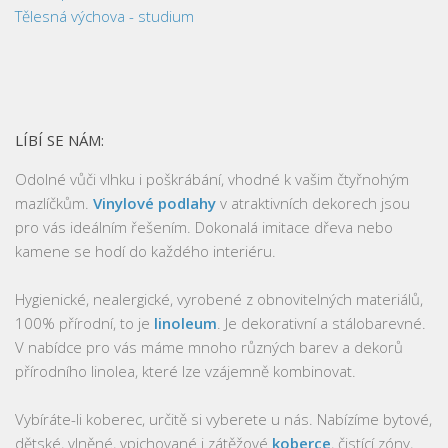
Tělesná výchova - studium
LÍBÍ SE NÁM:
Odolné vůči vlhku i poškrábání, vhodné k vašim čtyřnohým
mazlíčkům.
Vinylové podlahy
v atraktivních dekorech jsou
pro vás ideálním řešením. Dokonalá imitace dřeva nebo
kamene se hodí do každého interiéru.
Hygienické, nealergické, vyrobené z obnovitelných materiálů,
100% přírodní, to je
linoleum
. Je dekorativní a stálobarevné.
V nabídce pro vás máme mnoho různých barev a dekorů
přírodního linolea, které lze vzájemně kombinovat.
Vybíráte-li koberec, určitě si vyberete u nás. Nabízíme bytové,
dětské, vlněné, vpichované i zátěžové
koberce
, čistící zóny,