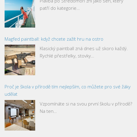
Plavba po Středomoří zní jako sen, který
patří do kategorie…
Magfed paintball: když chcete zažít hru na ostro
Klasický paintball zná dnes už skoro každý.
Rychlé přestřelky, stovky…
Proč je škola v přírodě tím nejlepším, co můžete pro své žáky
udělat
Vzpomínáte si na svou první školu v přírodě?
Na ten…