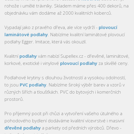
rohože i umělé trávníky. Skladem máme přes 400 dekorů, na
objednávku vám dodáme až 2000 kvalitních koberců.
Vypadají jako z pravého dřeva, ale více vydrží -
plovoucí
laminátové podlahy
. Nabízíme kvalitní laminátové plovoucí
podlahy Egger. Imitace, která vás okouzlí.
Kvalitní
podlahy
vám nabízí Supellex.cz - dřevěné, laminátové,
korkové, exotické i vinylové
plovoucí podlahy
za skvělé ceny.
Podlahové krytiny s dlouhou životností a vysokou odolností,
to jsou
PVC podlahy
. Nabízíme široký výběr barev a vzorů v
různých šířích a tloušťkách. PVC do bytových i komerčních
prostorů.
Pro příjemný pocit při chůzi a vytvoření vašeho útulného a
pohodového bydlení dodáváme kvalitní vícevrstvé i masivní
dřevěné podlahy
a parkety od předních výrobců. Dřevo -